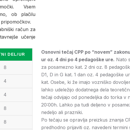
ipomočki. Vsem
mo, ob plačilu
ih pripomočkov.
abniški račun za
tavnejše učenje
Osnovni tečaj CPP po “novem” zakonu 
NI DEL/UR
ur oz. 4 dni po 4 pedagoške ure.
Nato s
za posamezno kat. 2 dni oz. 8 pedagoških
8
D1, D in G kat. 1 dan oz. 4 pedagoške u
4
kat. Osebe, ki že imajo vozniško dovoljen
lahko udeležijo dodatnega dela teoretič
4
tečaji odvijajo od ponedeljka do torka v
20:00h. Lahko pa tudi deljeno v posamez
8
nedeljo ali prazniki.
Po tečaju se opravlja preizkus znanja C
8
predhodno prijaviti oz. navedeni termini