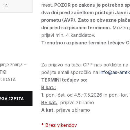
mest.
POZOR po zakonu je potrebno spor
14
dva dni pred začetkom pristojni Javni 
prometu (AVP). Zato so obvezne plačan
dni pred razpisanim terminom.
Možen je
prijavi min. 4 kandidatov.
Trenutno razpisane termine tečajev CPP
janje znanja –
Za prijavo na tečaj CPP nas pokličite na
TK!
pošljite email sporočilo na
info@as-amtk.
NDIDATA
TERMINI tečajev so:
B kat.:
1. pon.-čet. od 4.5.-7.5.2026 in pon.-tor.
EGA IZPITA
BE kat.
: prijave zbiramo
A kat.
prijave zbiramo
* Brez vikendov