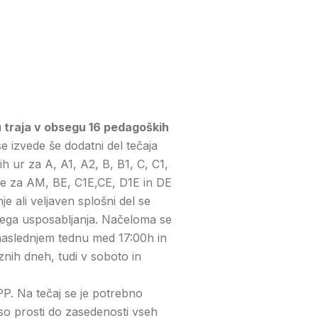
traja v obsegu 16 pedagoških
e izvede še dodatni del tečaja
 ur za A, A1, A2, B, B1, C, C1,
re za AM, BE, C1E,CE, D1E in DE
je ali veljaven splošni del se
nega usposabljanja. Načeloma se
 naslednjem tednu med 17:00h in
nih dneh, tudi v soboto in
PP. Na tečaj se je potrebno
 so prosti do zasedenosti vseh