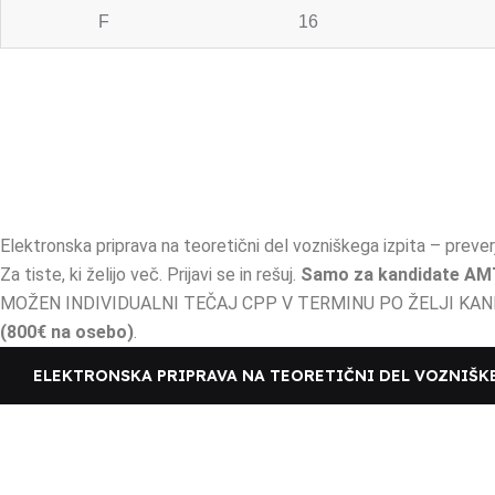
F
16
Elektronska priprava na teoretični del vozniškega izpita – prever
Za tiste, ki želijo več. Prijavi se in rešuj.
Samo za kandidate AM
MOŽEN INDIVIDUALNI TEČAJ CPP V TERMINU PO ŽELJI KA
(800€ na osebo)
.
ELEKTRONSKA PRIPRAVA NA TEORETIČNI DEL VOZNIŠK