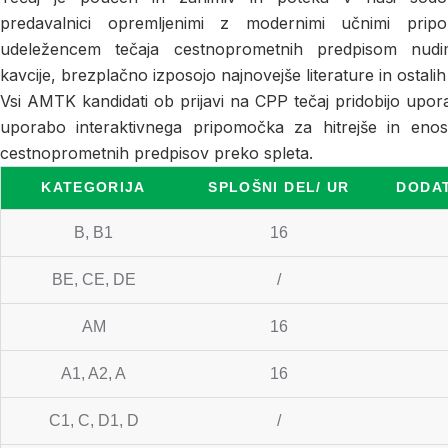
predavalnici opremljenimi z modernimi učnimi pr
udeležencem tečaja cestnoprometnih predpisom nudi
kavcije, brezplačno izposojo najnovejše literature in ostal
Vsi AMTK kandidati ob prijavi na CPP tečaj pridobijo upor
uporabo interaktivnega pripomočka za hitrejše in enos
cestnoprometnih predpisov preko spleta.
KATEGORIJA
SPLOŠNI DEL/ UR
DODAT
B, B1
16
BE, CE, DE
/
AM
16
A1, A2, A
16
C1, C, D1, D
/