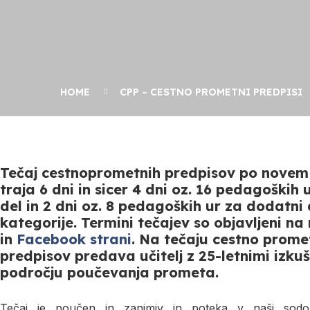
HOME
CPP – CESTNO PROMETNI PREDPISI
Tečaj cestnoprometnih predpisov po nove
traja 6 dni in sicer 4 dni oz. 16 pedagoških 
del in 2 dni oz. 8 pedagoških ur za dodatni 
kategorije. Termini tečajev so objavljeni na
in
Facebook strani
. Na tečaju cestno prome
predpisov predava učitelj z 25-letnimi izku
področju poučevanja prometa.
Tečaj je poučen in zanimiv in poteka v naši sodo