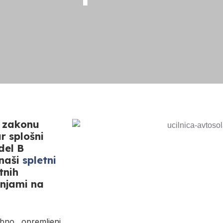
m zakonu
ur splošni
del B
 naši
spletni
tnih
šnjami na
bno opremljeni