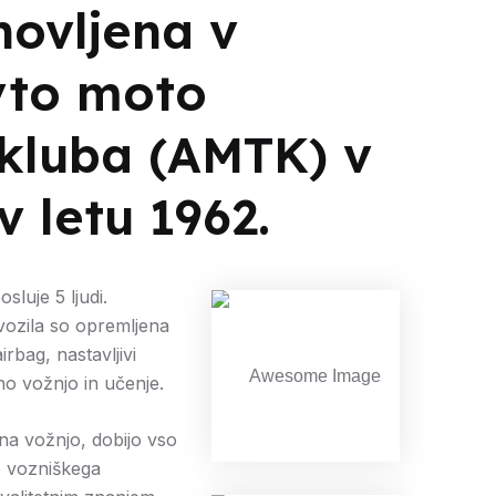
novljena v
vto moto
 kluba (AMTK) v
v letu 1962.
luje 5 ljudi.
vozila so opremljena
rbag, nastavljivi
no vožnjo in učenje.
 na vožnjo, dobijo vso
o vozniškega