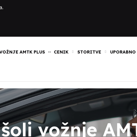
a.
VOŽNJE AMTK PLUS
CENIK
STORITVE
UPORABNO
 šoli vožnje AM