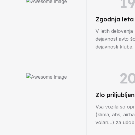
1
Zgodnja leta
V letih delovanj
dejavnost avto šo
dejavnosti kluba.
2
Zlo priljublje
Vsa vozila so op
(klima, abs, airba
volan…) za udobn