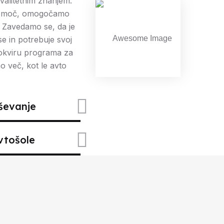
kvalitetnim znanjem.
 pomoč, omogočamo
j. Zavedamo se, da je
 in potrebuje svoj
 okviru programa za
o več, kot le avto
aševanje
avtošole