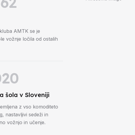
962
a kluba AMTK se je
le vožnje ločila od ostalih
020
na šola v Sloveniji
remljena z vso komoditeto
g, nastavljivi sedeži in
o vožnjo in učenje.