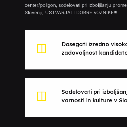
center/poligon, sodelovati pri izboljšanju prome
Sloveniji, USTVARJATI DOBRE VOZNIKE!!!
Dosegati izredno visok
zadovoljnost kandidat
Sodelovati pri izboljša
varnosti in kulture v Slo