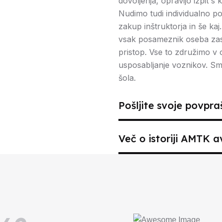
dovoljenja, opravijo izpit s 
Nudimo tudi individualno
zakup inštruktorja in še ka
vsak posameznik oseba zase
pristop. Vse to združimo v
usposabljanje voznikov. Sm
šola.
Pošljite svoje povpr
Več o istoriji AMTK 