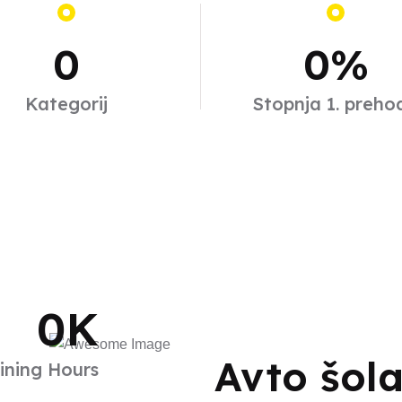
0
0
%
Kategorij
Stopnja 1. preho
0
K
Avto šol
ining Hours