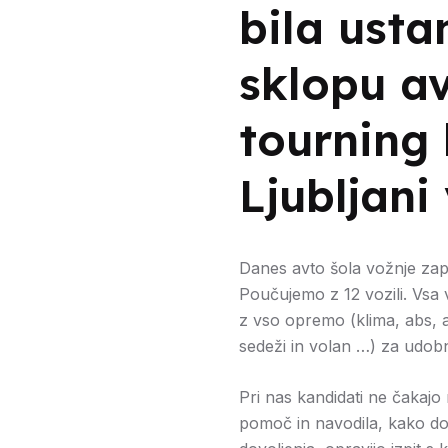
bila usta
sklopu a
tourning
Ljubljani 
Danes avto šola vožnje zapos
Poučujemo z 12 vozili. Vsa 
z vso opremo (klima, abs, ai
sedeži in volan …) za udob
Pri nas kandidati ne čakajo
pomoč in navodila, kako d