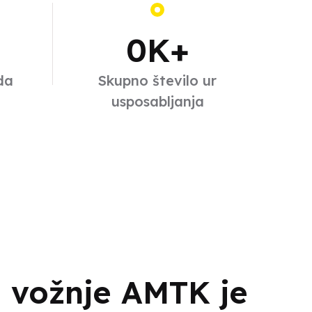
0
K+
da
Skupno število ur
usposabljanja
a vožnje AMTK je