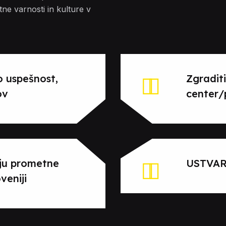
tne varnosti in kulture v
o uspešnost,
Zgradit
ov
center/
nju prometne
USTVAR
veniji