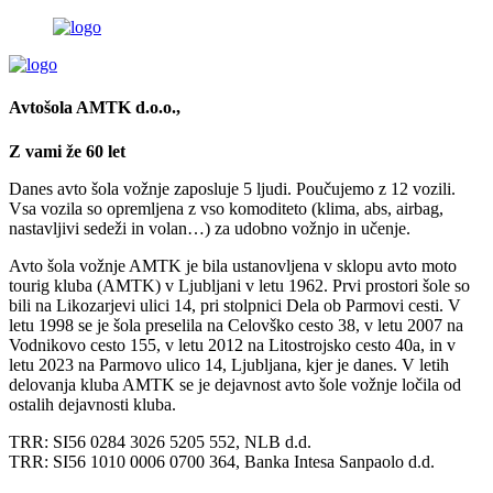
Avtošola AMTK d.o.o.,
Z vami že 60 let
Danes avto šola vožnje zaposluje 5 ljudi. Poučujemo z 12 vozili.
Vsa vozila so opremljena z vso komoditeto (klima, abs, airbag,
nastavljivi sedeži in volan…) za udobno vožnjo in učenje.
Avto šola vožnje AMTK je bila ustanovljena v sklopu avto moto
tourig kluba (AMTK) v Ljubljani v letu 1962. Prvi prostori šole so
bili na Likozarjevi ulici 14, pri stolpnici Dela ob Parmovi cesti. V
letu 1998 se je šola preselila na Celovško cesto 38, v letu 2007 na
Vodnikovo cesto 155, v letu 2012 na Litostrojsko cesto 40a, in v
letu 2023 na Parmovo ulico 14, Ljubljana, kjer je danes. V letih
delovanja kluba AMTK se je dejavnost avto šole vožnje ločila od
ostalih dejavnosti kluba.
TRR: SI56 0284 3026 5205 552, NLB d.d.
TRR: SI56 1010 0006 0700 364, Banka Intesa Sanpaolo d.d.