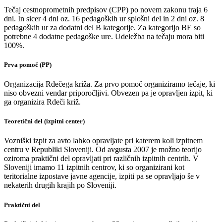
Tečaj cestnoprometnih predpisov (CPP) po novem zakonu traja 6
dni. In sicer 4 dni oz. 16 pedagoških ur splošni del in 2 dni oz. 8
pedagoških ur za dodatni del B kategorije. Za kategorijo BE so
potrebne 4 dodatne pedagoške ure. Udeležba na tečaju mora biti
100%.
Prva pomoč (PP)
Organizacija Rdečega križa. Za prvo pomoč organiziramo tečaje, ki
niso obvezni vendar priporočljivi. Obvezen pa je opravljen izpit, ki
ga organizira Rdeči križ.
Teoretični del (izpitni center)
Vozniški izpit za avto lahko opravljate pri katerem koli izpitnem
centru v Republiki Sloveniji. Od avgusta 2007 je možno teorijo
oziroma praktični del opravljati pri različnih izpitnih centrih. V
Sloveniji imamo 11 izpitnih centrov, ki so organizirani kot
teritorialne izpostave javne agencije, izpiti pa se opravljajo še v
nekaterih drugih krajih po Sloveniji.
Praktični del