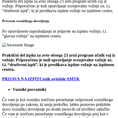
Praktični del izpita za avto obsega 23 urni program učnih vaj iz
vožnje. Priporočeno je tudi opravljanje ocenjevalne vožnje oz. t.i.
“društveni izpit”, ki je preslikava izpitne vožnje na izpitnem centru.
Prevzem vozniškega dovoljenja
Po opravljenem usposbaljanju se prijavite na izpitno vožnjo, t.i.
“glavna vožnja” na izpitnem centru.
Praktični del izpita za avto obsega 23 urni program učnih vaj iz
vožnje. Priporočeno je tudi opravljanje ocenjevalne vožnje oz.
t.i. “društveni izpit”, ki je preslikava izpitne vožnje na izpitnem
centru.
PRIJAVA NA IZPIT
Cenik avtošole AMTK
Vozniki povratniki
Če vam je kot vozniku izrečeno prenehanje veljavnosti vozniškega
dovoljenja po zakonu, ki ureja prekrške, lahko ponovno pridobite
novo vozniško dovoljenje po šestih mesecih od izvršitve odločbe.
Če vam je izrečeno prenehanje vozniškega dovoljenja prej kot v