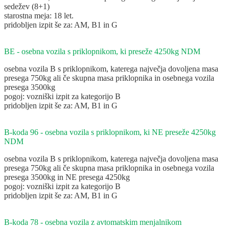
sedežev (8+1)
starostna meja: 18 let.
pridobljen izpit še za: AM, B1 in G
BE - osebna vozila s priklopnikom, ki preseže 4250kg NDM
osebna vozila B s priklopnikom, katerega največja dovoljena masa
presega 750kg ali če skupna masa priklopnika in osebnega vozila
presega 3500kg
pogoj: vozniški izpit za kategorijo B
pridobljen izpit še za: AM, B1 in G
B-koda 96 - osebna vozila s priklopnikom, ki NE preseže 4250kg
NDM
osebna vozila B s priklopnikom, katerega največja dovoljena masa
presega 750kg ali če skupna masa priklopnika in osebnega vozila
presega 3500kg in NE presega 4250kg
pogoj: vozniški izpit za kategorijo B
pridobljen izpit še za: AM, B1 in G
B-koda 78 - osebna vozila z avtomatskim menjalnikom