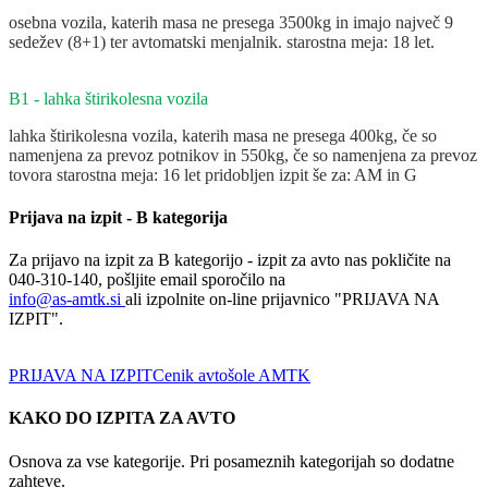
osebna vozila, katerih masa ne presega 3500kg in imajo največ 9
sedežev (8+1) ter avtomatski menjalnik.
starostna meja: 18 let.
B1 - lahka štirikolesna vozila
lahka štirikolesna vozila, katerih masa ne presega 400kg, če so
namenjena za prevoz potnikov in 550kg, če so namenjena za prevoz
tovora
starostna meja: 16 let
pridobljen izpit še za: AM in G
Prijava na izpit - B kategorija
Za prijavo na izpit za B kategorijo - izpit za avto nas pokličite na
040-310-140, pošljite email sporočilo na
info@as-amtk.si
ali izpolnite on-line prijavnico "PRIJAVA NA
IZPIT".
PRIJAVA NA IZPIT
Cenik avtošole AMTK
KAKO DO IZPITA ZA AVTO
Osnova za vse kategorije. Pri posameznih kategorijah so dodatne
zahteve.