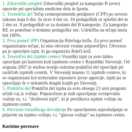
1. Zdravniški pregled
Zdravniški pregled za kategorijo B (avto)
opravite pri specialistu medicine dela in športa.
2. Teoretični del
Tečaj cestnoprometnih predpisov (CPP) po novem
zakonu traja 6 dni. In sicer 4 dni oz. 16 pedagoških ur splošni del in
2 dni oz. 8 pedagoških ur za dodatni del B kategorije. Za kategorijo
BE so potrebne 4 dodatne pedagoške ure. Udeležba na tečaju mora
biti 100%.
3. Prva pomoč (PP)
Organizacija Rdečega križa. Za prvo pomoč
organiziramo tečaje, ki niso obvezni vendar priporočljivi. Obvezen
pa je opravljen izpit, ki ga organizira Rdeči križ.
4. Teoretični del (izpitni center)
Vozniški izpit za avto lahko
opravljate pri katerem koli izpitnem centru v Republiki Sloveniji. Od
avgusta 2007 je možno teorijo oziroma praktični del opravljati pri
različnih izpitnih centrih. V Sloveniji imamo 11 izpitnih centrov, ki
so organizirani kot teritorialne izpostave javne agencije, izpiti pa se
opravljajo še v nekaterih drugih krajih po Sloveniji.
5. Praktični del
Praktični del izpita za avto obsega 23 urni program
učnih vaj iz vožnje. Priporočeno je tudi opravljanje ocenjevalne
vožnje oz. t.i. “društveni izpit”, ki je preslikava izpitne vožnje na
izpitnem centru.
6. Prevzem vozniškega dovoljenja
Po opravljenem usposbaljanju se
prijavite na izpitno vožnjo, t.i. “glavna vožnja” na izpitnem centru.
Koristne povezave